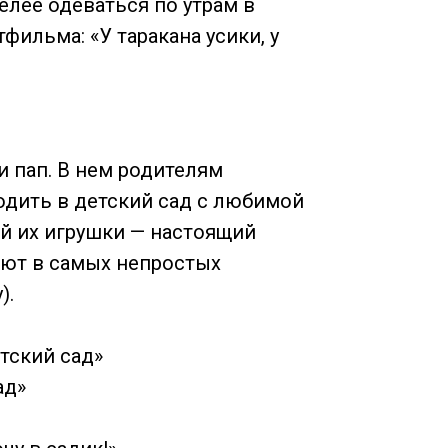
елее одеваться по утрам в
фильма: «У таракана усики, у
 пап. В нем родителям
одить в детский сад с любимой
й их игрушки — настоящий
ают в самых непростых
).
етский сад»
ад»