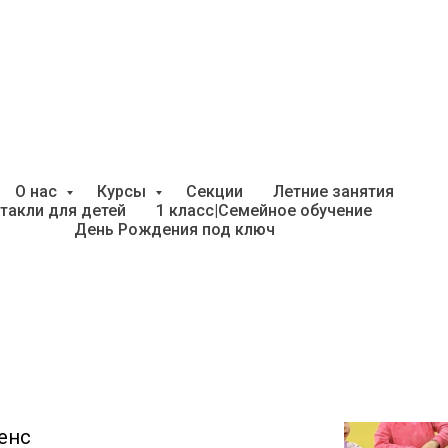
мы для адаптации ребён
О нас
Курсы
Секции
Летние занятия
такли для детей
1 класс|Семейное обучение
День Рождения под ключ
йдер Лиана
емена», Андреас Шмахтл
», Фелисити Брукс
енс