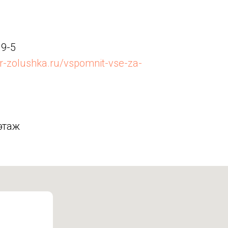
19-5
er-zolushka.ru/vspomnit-vse-za-
этаж