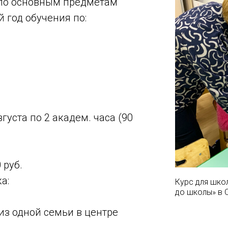
 по основным предметам
год обучения по:
вгуста по 2 академ. часа (90
 руб.
а:
Курс для шко
до школы» в 
 из одной семьи в центре