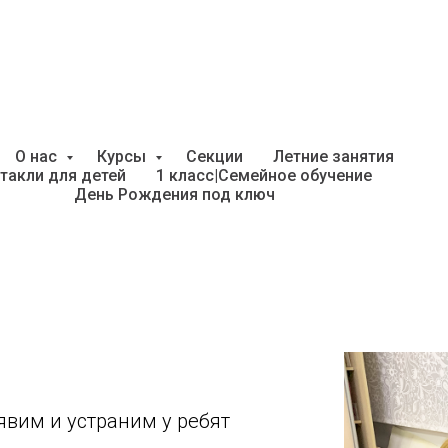
О нас
Курсы
Секции
Летние занятия
иков на 5-ти дневный к
такли для детей
1 класс|Семейное обучение
День Рождения под ключ
за неделю до школы
 на 5-ти дневный интенсив:
вим и устраним у ребят