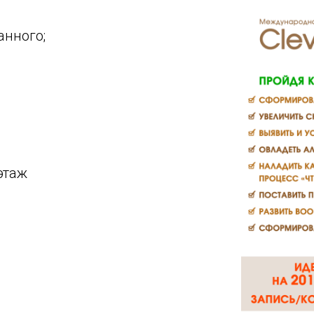
нного;
этаж