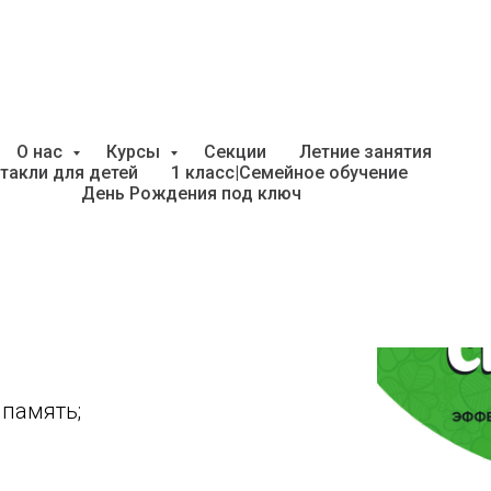
О нас
Курсы
Секции
Летние занятия
такли для детей
1 класс|Семейное обучение
7-13 лет на курс: Скороч
День Рождения под ключ
рс: Скорочтение "CleverStart".
память;