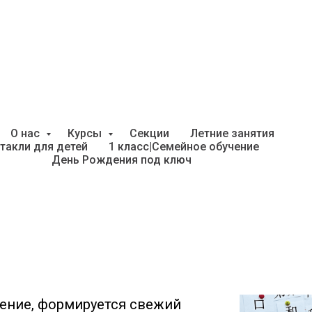
учения китайского языка
О нас
Курсы
Секции
Летние занятия
такли для детей
1 класс|Семейное обучение
День Рождения под ключ
а полушария головного мозга.
странственное мышление,
ть, внимательно слушать,
ение, формируется свежий