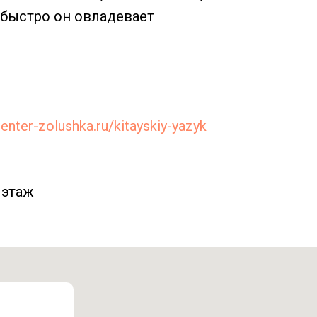
 быстро он овладевает
center-zolushka.ru/kitayskiy-yazyk
 этаж