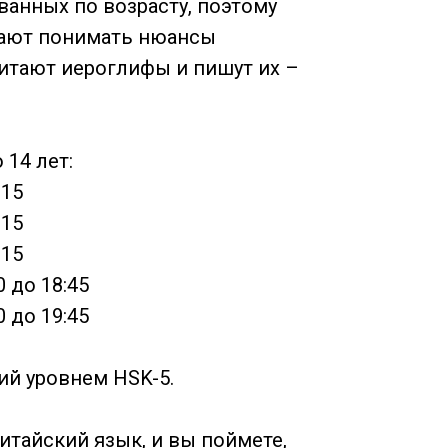
анных по возрасту, поэтому
инают понимать нюансы
итают иероглифы и пишут их –
 14 лет:
:15
:15
:15
 до 18:45
 до 19:45
ий уровнем HSK-5.
итайский язык, и вы поймете,