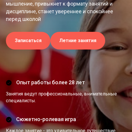
мышление, привыкнет к формату занятий и
дисциплине, станет увереннее и спокойнее
перед школой
Записаться
Летние занятия
Опыт работы более 28 лет
Занятия ведут профессиональные, внимательные
специалисты.
Сюжетно-ролевая игра
Каждое занятие - это удивительное путешествие.