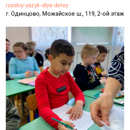
russkiy-yazyk-dlya-detey
г. Одинцово, Можайское ш., 119, 2-ой этаж