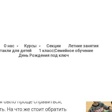
ервые признаки заикан
О нас
Курсы
Секции
Летние занятия
такли для детей
1 класс|Семейное обучение
День Рождения под ключ
й в возрасте от 2 до 6 лет,
 Мальчики в 3 раза больше
я было проще справиться,
ь. На что же стоит обратить