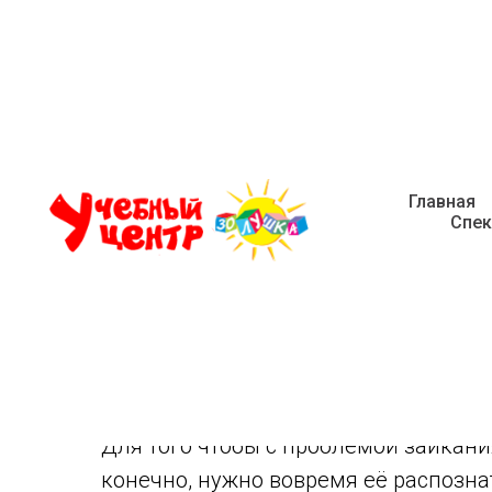
П
Главная
Спек
Заикание чаще всего возникает у дете
когда вырабатываются навыки речи.
подвержены заиканию, чем девочки.
Для того чтобы с проблемой заикани
конечно, нужно вовремя её распознат