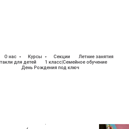
детский спектакль «Сказ
О нас
Курсы
Секции
Летние занятия
сентябре
такли для детей
1 класс|Семейное обучение
День Рождения под ключ
Каждый месяц родителей с
ый спектакль!
ектаклях, дети принимают