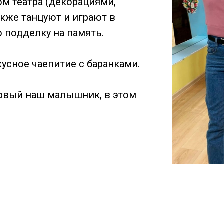
ом театра (декорациями,
акже танцуют и играют в
 подделку на память.
усное чаепитие с баранками.
ервый наш малышник, в этом